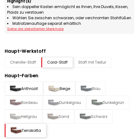
Highlight(s)
Sein doppelter Kasten ermöglicht es Ihnen, Ihre Duvets, Kissen,
Plaids zu verstauen
Wählen Sie zwischen schwarzen, oder verchromten Stahlfüßen
Matratzenauflage separat erhältlich
Siehe die detaillierten Merkmale
Haupt-Werkstoff
Chenille-Stoff
Cord-Stoff
Stoff mit Textur
Haupt-Farben
Anthrazit
Beige
Blau
Bordeau
Dunkelgrau
Dunkelgrün
Hellgrau
Sand
Schwarz
Terrakotta