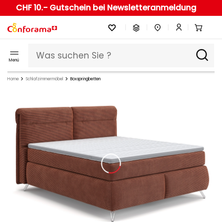
CHF 10.- Gutschein bei Newsletteranmeldung
Menü
Home
Schlafzimmermöbel
Boxspringbetten