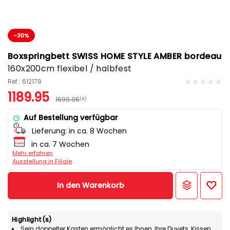
-30%
Boxspringbett SWISS HOME STYLE AMBER bordeau
160x200cm flexibel / halbfest
Ref.: 612179
1189.95
1699.95
(A)
Auf Bestellung verfügbar
Lieferung:
in ca. 8 Wochen
in ca. 7 Wochen
Mehr erfahren
Ausstellung in Filiale
In den Warenkorb
Highlight(s)
Sein doppelter Kasten ermöglicht es Ihnen, Ihre Duvets, Kissen,