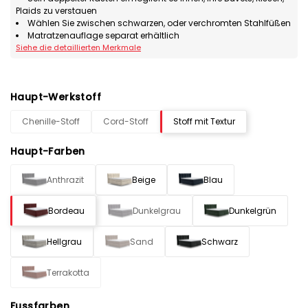
Plaids zu verstauen
Wählen Sie zwischen schwarzen, oder verchromten Stahlfüßen
Matratzenauflage separat erhältlich
Siehe die detaillierten Merkmale
Haupt-Werkstoff
Chenille-Stoff
Cord-Stoff
Stoff mit Textur
Haupt-Farben
Anthrazit
Beige
Blau
Bordeau
Dunkelgrau
Dunkelgrün
Hellgrau
Sand
Schwarz
Terrakotta
Fussfarben