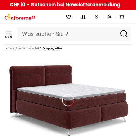
CHF 10.- Gutschein bei Newsletteranmeldung
Menü
Home
Schlafzimmermöbel
Boxspringbetten