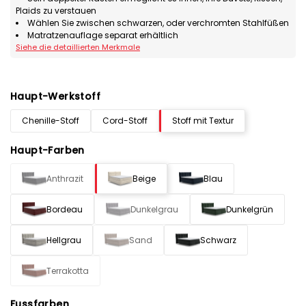
Plaids zu verstauen
Wählen Sie zwischen schwarzen, oder verchromten Stahlfüßen
Matratzenauflage separat erhältlich
Siehe die detaillierten Merkmale
Haupt-Werkstoff
Chenille-Stoff
Cord-Stoff
Stoff mit Textur
Haupt-Farben
Anthrazit
Beige
Blau
Bordeau
Dunkelgrau
Dunkelgrün
Hellgrau
Sand
Schwarz
Terrakotta
Fussfarben