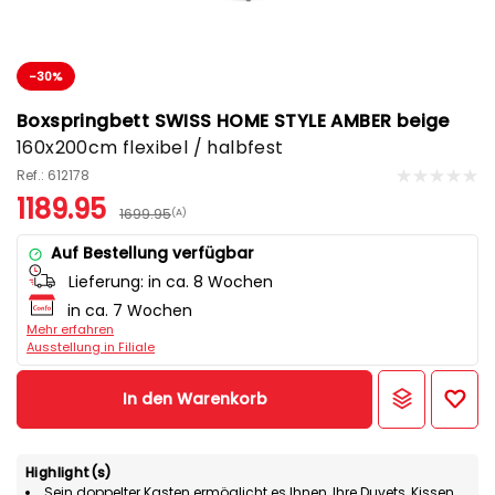
-30%
Boxspringbett SWISS HOME STYLE AMBER beige
160x200cm flexibel / halbfest
Ref.: 612178
1189.95
1699.95
(A)
Auf Bestellung verfügbar
Lieferung:
in ca. 8 Wochen
in ca. 7 Wochen
Mehr erfahren
Ausstellung in Filiale
In den Warenkorb
Highlight(s)
Sein doppelter Kasten ermöglicht es Ihnen, Ihre Duvets, Kissen,