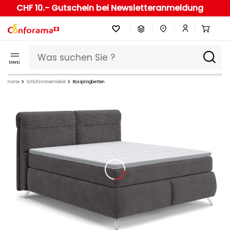
CHF 10.- Gutschein bei Newsletteranmeldung
Menü
Home
Schlafzimmermöbel
Boxspringbetten