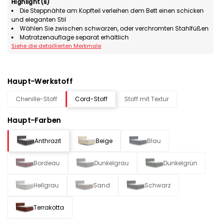
Highlight(s)
Die Steppnähte am Kopfteil verleihen dem Bett einen schicken
und eleganten Stil
Wählen Sie zwischen schwarzen, oder verchromten Stahlfüßen
Matratzenauflage separat erhältlich
Siehe die detaillierten Merkmale
Haupt-Werkstoff
Chenille-Stoff
Cord-Stoff
Stoff mit Textur
Haupt-Farben
Anthrazit
Beige
Blau
Bordeau
Dunkelgrau
Dunkelgrün
Hellgrau
Sand
Schwarz
Terrakotta