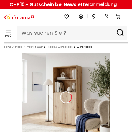
CHF 10.- Gutschein bei Newsletteranmeldung
Menü
Home
Möbel
Arbeitszimmer
Regale & Bücherregale
Bücherregale