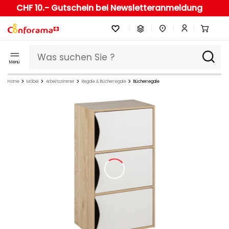
CHF 10.- Gutschein bei Newsletteranmeldung
Menü
Home
Möbel
Arbeitszimmer
Regale & Bücherregale
Bücherregale