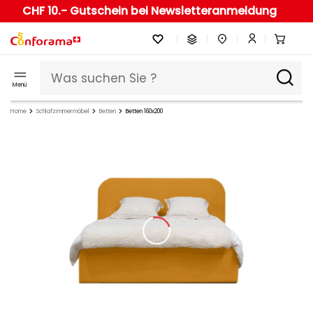
CHF 10.- Gutschein bei Newsletteranmeldung
Menü
Home
Schlafzimmermöbel
Betten
Betten 160x200