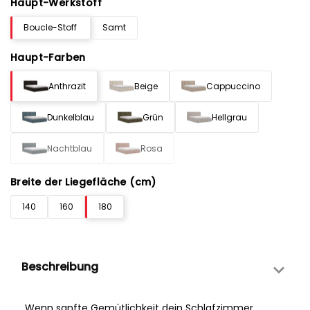
Haupt-Werkstoff
Boucle-Stoff
Samt
Haupt-Farben
Anthrazit
Beige
Cappuccino
Dunkelblau
Grün
Hellgrau
Nachtblau
Rosa
Breite der Liegefläche (cm)
140
160
180
Beschreibung
Wenn sanfte Gemütlichkeit dein Schlafzimmer