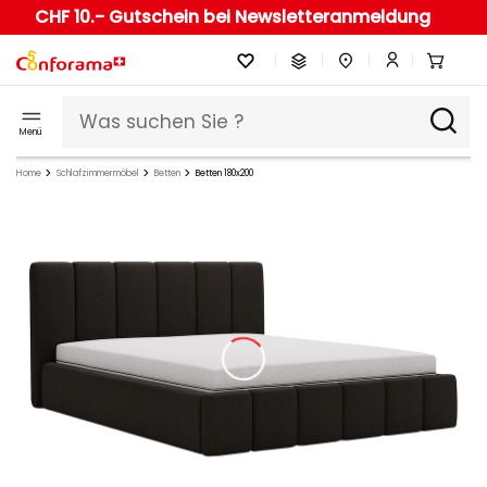
CHF 10.- Gutschein bei Newsletteranmeldung
Menü
Home
Schlafzimmermöbel
Betten
Betten 180x200