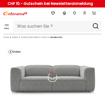
CHF 10.- Gutschein bei Newsletteranmeldung
Menü
Home
Möbel
Wohnzimmermöbel
Sofas
Gerades Sofa
Video