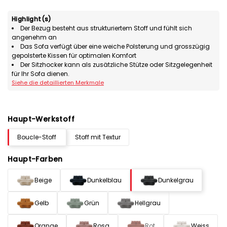
Highlight(s)
Der Bezug besteht aus strukturiertem Stoff und fühlt sich
angenehm an
Das Sofa verfügt über eine weiche Polsterung und grosszügig
gepolsterte Kissen für optimalen Komfort
Der Sitzhocker kann als zusätzliche Stütze oder Sitzgelegenheit
für Ihr Sofa dienen.
Siehe die detaillierten Merkmale
Haupt-Werkstoff
Boucle-Stoff
Stoff mit Textur
Haupt-Farben
Beige
Dunkelblau
Dunkelgrau
Gelb
Grün
Hellgrau
Orange
Rosa
Rot
Weiss