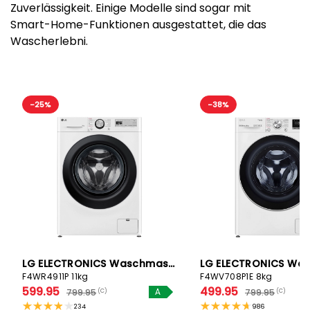
Zuverlässigkeit. Einige Modelle sind sogar mit
Smart-Home-Funktionen ausgestattet, die das
Wascherlebni.
-25%
-38%
LG ELECTRONICS Waschmaschine
F4WR4911P 11kg
F4WV708P1E 8kg
599.95
499.95
799.95
799.95
(C)
A
(C)
234
986