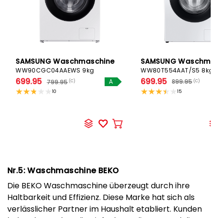
SAMSUNG Waschmaschine
SAMSUNG Waschmas
WW90CGC04AAEWS 9kg
WW80T554AAT/S5 8kg
699.95
699.95
799.95
899.95
(C)
A
(C)
10
15
In
den
Warenkorb
Nr.5: Waschmaschine BEKO
Die BEKO Waschmaschine überzeugt durch ihre
Haltbarkeit und Effizienz. Diese Marke hat sich als
verlässlicher Partner im Haushalt etabliert. Kunden