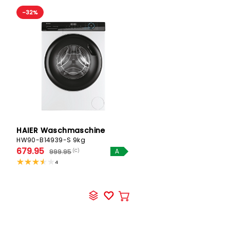
-32%
HAIER Waschmaschine
HW90-B14939-S 9kg
679.95
999.95
(C)
A
4
In
den
Warenkorb