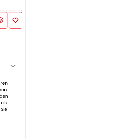
hren
von
eden
 als
 Sie