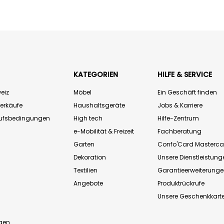
KATEGORIEN
HILFE & SERVICE
eiz
Möbel
Ein Geschäft finden
Verkäufe
Haushaltsgeräte
Jobs & Karriere
aufsbedingungen
High tech
Hilfe-Zentrum
e-Mobilität & Freizeit
Fachberatung
Garten
Confo'Card Masterca
Dekoration
Unsere Dienstleistung
Textilien
Garantieerweiterung
Angebote
Produktrückrufe
Unsere Geschenkkart
n
gen