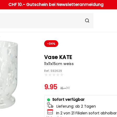
CHF 10.- Gutschein bei Newsletteranmeldung
n
-34%
Vase KATE
11x11x15cm weiss
Ref.: 592629
9.95
15.-
(A)
Sofort verfügbar
Lieferung:
ab 2 Tagen
In 2 von 21 Filialen sofort abholbar