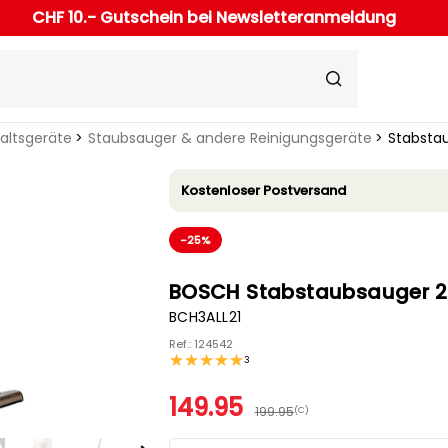
CHF 10.- Gutschein bei Newsletteranmeldung
haltsgeräte
Staubsauger & andere Reinigungsgeräte
Stabsta
Kostenloser Postversand
-25%
BOSCH Stabstaubsauger 2 
BCH3ALL21
Ref.: 124542
3
149.95
199.95
(C)