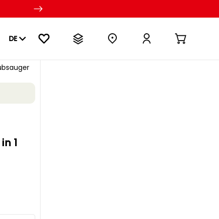
DE
ubsauger
in 1