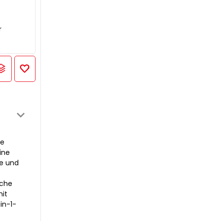
r
ne
ine
he und
äche
mit
in-1-