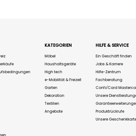
KATEGORIEN
HILFE & SERVICE
eiz
Möbel
Ein Geschäft finden
Verkäufe
Haushaltsgeräte
Jobs & Karriere
aufsbedingungen
High tech
Hilfe-Zentrum
e-Mobilität & Freizeit
Fachberatung
Garten
Confo'Card Masterca
Dekoration
Unsere Dienstleistung
Textilien
Garantieerweiterung
Angebote
Produktrückrufe
Unsere Geschenkkart
n
gen