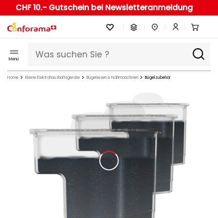
CHF 10.- Gutschein bei Newsletteranmeldung
Menü
Home
Kleine Elektrohaushaltsgeräte
Bügeleisen & Nähmaschinen
Bügelzubehör