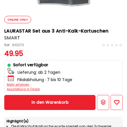
ONLINE ONLY
LAURASTAR Set aus 3 Anti-Kalk-Kartuschen
SMART
Ref.: 610370
49.95
Sofort verfügbar
Lieferung:
ab 2 Tagen
Filialabholung :
7 bis 10 Tage
Mehr erfahren
Ausstellung in Filiale
In den Warenkorb
Highlight(s)
Die Kalkschutzkartusche wurde speziell von den Schweizer