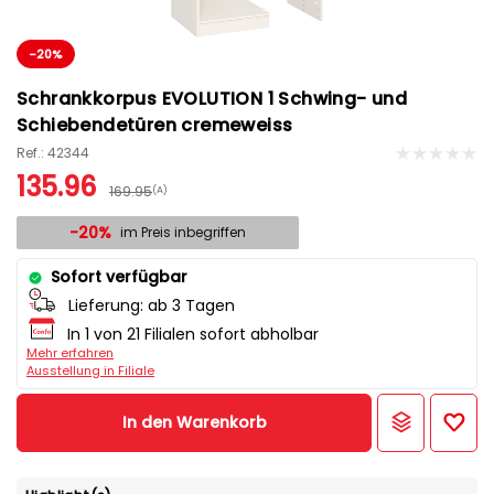
-20%
Schrankkorpus EVOLUTION 1 Schwing- und
Schiebendetüren cremeweiss
Ref.: 42344
135.96
169.95
(A)
-20%
im Preis inbegriffen
Sofort verfügbar
Lieferung:
ab 3 Tagen
In 1 von 21 Filialen sofort abholbar
Mehr erfahren
Ausstellung in Filiale
In den Warenkorb