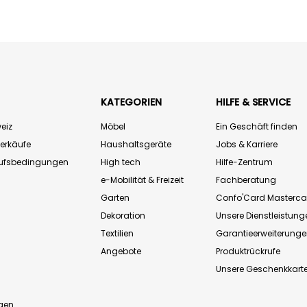
KATEGORIEN
HILFE & SERVICE
eiz
Möbel
Ein Geschäft finden
Verkäufe
Haushaltsgeräte
Jobs & Karriere
aufsbedingungen
High tech
Hilfe-Zentrum
e-Mobilität & Freizeit
Fachberatung
Garten
Confo'Card Masterca
Dekoration
Unsere Dienstleistung
Textilien
Garantieerweiterung
Angebote
Produktrückrufe
Unsere Geschenkkart
n
gen