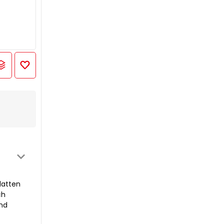
latten
ch
und