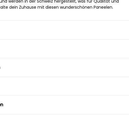
und werden in der Schweiz hergestellt, was für Qualität und
stalte dein Zuhause mit diesen wunderschönen Paneelen.
n
en