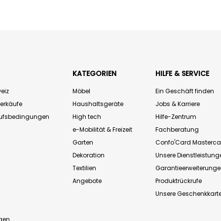
KATEGORIEN
HILFE & SERVICE
eiz
Möbel
Ein Geschäft finden
Verkäufe
Haushaltsgeräte
Jobs & Karriere
aufsbedingungen
High tech
Hilfe-Zentrum
e-Mobilität & Freizeit
Fachberatung
Garten
Confo'Card Masterca
Dekoration
Unsere Dienstleistung
Textilien
Garantieerweiterung
Angebote
Produktrückrufe
Unsere Geschenkkart
n
gen