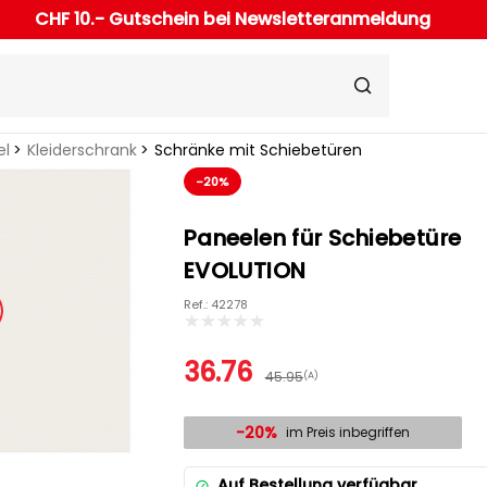
CHF 10.- Gutschein bei Newsletteranmeldung
el
Kleiderschrank
Schränke mit Schiebetüren
-20%
Paneelen für Schiebetüre
EVOLUTION
Ref.: 42278
36.76
45.95
(A)
-20%
im Preis inbegriffen
Auf Bestellung verfügbar