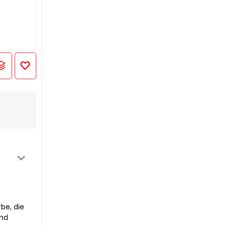
be, die
und