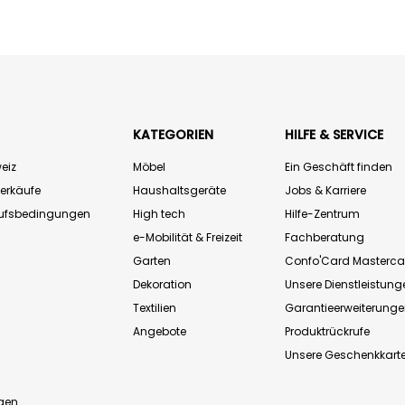
KATEGORIEN
HILFE & SERVICE
eiz
Möbel
Ein Geschäft finden
Verkäufe
Haushaltsgeräte
Jobs & Karriere
aufsbedingungen
High tech
Hilfe-Zentrum
e-Mobilität & Freizeit
Fachberatung
Garten
Confo'Card Masterca
Dekoration
Unsere Dienstleistung
Textilien
Garantieerweiterung
Angebote
Produktrückrufe
Unsere Geschenkkart
n
gen