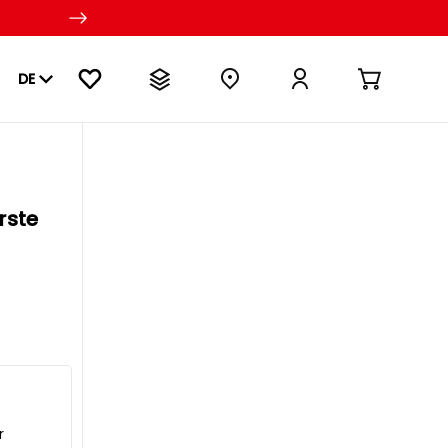
DE
rste
r