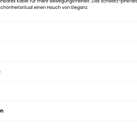
rehbares Kabel für mehr Bewegungsfreiheit. Das schwarz-pinkfa
Schönheitsritual einen Hauch von Eleganz.
n
en