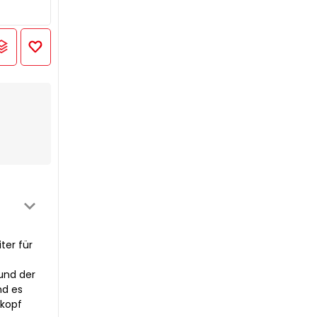
ter für
 und der
nd es
tkopf