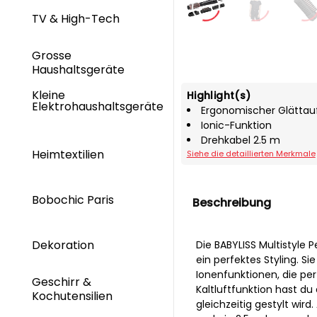
TV & High-Tech
Grosse
Haushaltsgeräte
Kleine
Highlight(s)
Elektrohaushaltsgeräte
Ergonomischer Glättauf
Ionic-Funktion
Drehkabel 2.5 m
Heimtextilien
Siehe die detaillierten Merkmale
Bobochic Paris
Beschreibung
Dekoration
Die BABYLISS Multistyle P
ein perfektes Styling. Si
Ionenfunktionen, die per
Geschirr &
Kaltluftfunktion hast du
Kochutensilien
gleichzeitig gestylt wi