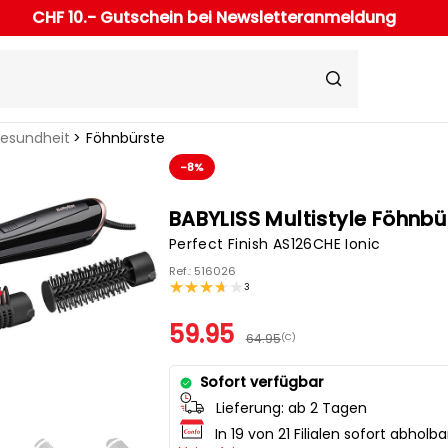
CHF 10.- Gutschein bei Newsletteranmeldung
Gesundheit
Föhnbürste
-8%
BABYLISS Multistyle Föhnbü
Perfect Finish AS126CHE Ionic
Ref.: 516026
3
59.95
64.95
(C)
Sofort verfügbar
Lieferung:
ab 2 Tagen
In 19 von 21 Filialen sofort abholba