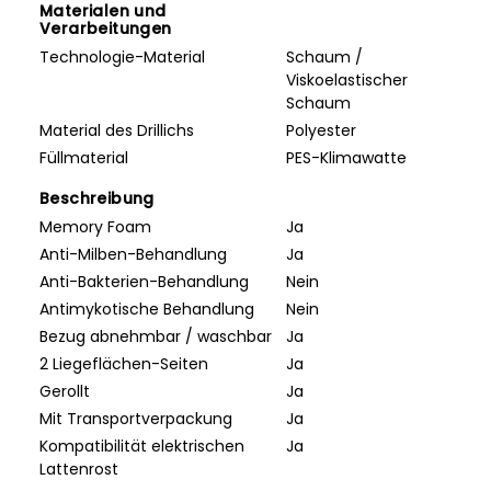
Materialen und
Verarbeitungen
Technologie-Material
Schaum /
Viskoelastischer
Schaum
Material des Drillichs
Polyester
Füllmaterial
PES-Klimawatte
Beschreibung
Memory Foam
Ja
Anti-Milben-Behandlung
Ja
Anti-Bakterien-Behandlung
Nein
Antimykotische Behandlung
Nein
Bezug abnehmbar / waschbar
Ja
2 Liegeflächen-Seiten
Ja
Gerollt
Ja
Mit Transportverpackung
Ja
Kompatibilität elektrischen
Ja
Lattenrost