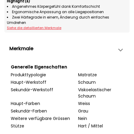
Highlight(s)
Angenehmes Körpergefühl dank Komfortschicht
Ergonomische Anpassung an alle Liegepositionen
Zwei Härtegrade in einem, Änderung durch einfaches
Umdrehen
Siehe die detaillierten Merkmale
Merkmale
Generelle Eigenschaften
Produkttypologie
Matratze
Haupt-Werkstoff
Schaum
Sekundär-Werkstoff
Viskoelastischer
Schaum
Haupt-Farben
Weiss
Sekundär-Farben
Grau
Weitere verfügbare Grössen
Nein
Stütze
Hart / Mittel