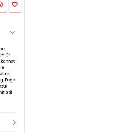
he.
h. Er
 kannst
ie
alten
ig. Füge
nzu!
t Stil