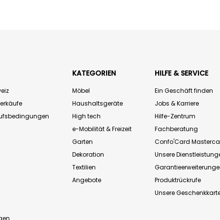
KATEGORIEN
HILFE & SERVICE
eiz
Möbel
Ein Geschäft finden
Verkäufe
Haushaltsgeräte
Jobs & Karriere
aufsbedingungen
High tech
Hilfe-Zentrum
e-Mobilität & Freizeit
Fachberatung
Garten
Confo'Card Masterca
Dekoration
Unsere Dienstleistung
Textilien
Garantieerweiterung
Angebote
Produktrückrufe
Unsere Geschenkkart
n
gen