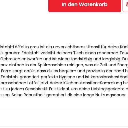
In den Warenkorb
ahl-Löffel in grau ist ein unverzichtbares Utensil für deine Küc
us grauem Edelstahl verleiht deinem Tisch einen modernen Touc
 Gebrauch entworfen und ist widerstandsfähig und langlebig. Du
ganz einfach in der Spülmaschine reinigen, was dir Zeit und Energ
 Form sorgt dafür, dass du es bequem und präzise in der Hand h
Edelstahl garantiert perfekte Hygiene und ist korrosionsbeständ
formschönen Löffel jetzt deiner Küchenutensilien-Sammlung hi
t zu jedem Geschirrstil. Er ist ideal, um deine Lieblingsgerichte mi
essen. Seine Robustheit garantiert dir eine lange Nutzungsdauer.