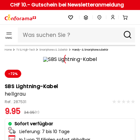
CHF 10.- Gutschein bei Newsletteranmeldung
Menü
Home
TV & High-Tech
Smartphones & Zubehör
Handy- & Smartphonezubehör
-72%
SBS Lightning-Kabel
hellgrau
Ref.: 287531
9.95
34.95
(C)
Sofort verfügbar
Lieferung:
7 bis 10 Tage
In 1 von 21 Filialen sofort abholbar