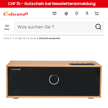
CHF 10.- Gutschein bei Newsletteranmeldung
Menü
Home
TV & High-Tech
Sound
Bluetooth Lautsprecher