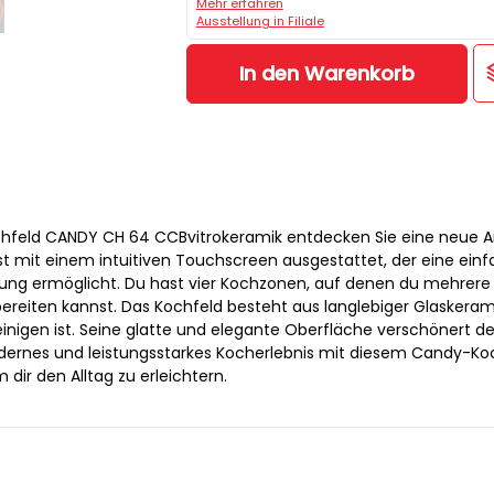
Mehr erfahren
Ausstellung in Filiale
In den Warenkorb
hfeld CANDY CH 64 CCBvitrokeramik entdecken Sie eine neue A
st mit einem intuitiven Touchscreen ausgestattet, der eine ein
g ermöglicht. Du hast vier Kochzonen, auf denen du mehrere
bereiten kannst. Das Kochfeld besteht aus langlebiger Glaskerami
reinigen ist. Seine glatte und elegante Oberfläche verschönert d
dernes und leistungsstarkes Kocherlebnis mit diesem Candy-Koc
 dir den Alltag zu erleichtern.