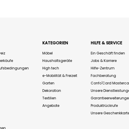
KATEGORIEN
HILFE & SERVICE
eiz
Möbel
Ein Geschäft finden
Verkäufe
Haushaltsgeräte
Jobs & Karriere
aufsbedingungen
High tech
Hilfe-Zentrum
e-Mobilität & Freizeit
Fachberatung
Garten
Confo'Card Masterca
Dekoration
Unsere Dienstleistung
Textilien
Garantieerweiterung
Angebote
Produktrückrufe
Unsere Geschenkkart
n
gen