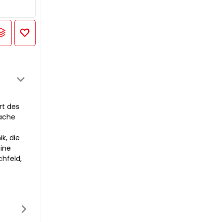
rt des
fache
k, die
eine
hfeld,