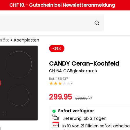
CHF 10.- Gutschein bei Newsletteranmeldung
eräte
Kochplatten
-25%
CANDY Ceran-Kochfeld
CH 64 CCBglaskeramik
Ref.: 166437
4
299.95
399.95
(C)
Sofort verfügbar
Lieferung:
ab 3 Tagen
In 10 von 21 Filialen sofort abholba