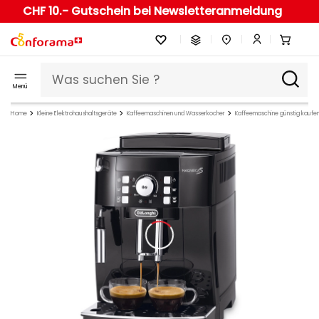
CHF 10.- Gutschein bei Newsletteranmeldung
Menü
Home
Kleine Elektrohaushaltsgeräte
Kaffeemaschinen und Wasserkocher
Kaffeemaschine günstig kaufe