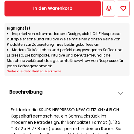
In den Warenkorb
Highlight(s)
Inspiriert von retro-modernem Design, bietet CitiZ Nespresso
auf spielerische und intuitive Weise mit einer ganzen Reihe von
Produkten zur Zubereitung Ihres Lieblingskaffees an
Modern für köstlichen und perfekt ausgewogenen Kaffee und
Espresso. Die kompakte, intuitive und benutzerfreundliche
Maschine verkörpert das gesamte Know-how von Nespresso für
jeden Kaffeegeschmack.
Siehe die detaillierten Merkmale
Beschreibung
Entdecke die KRUPS NESPRESSO NEW CITIZ XN741B.CH
Kapselkaffeemaschine, ein Schmuckstück im
modernen Retrodesign. Ihr kompaktes Format (L 13 x
T 37.2 x H 27.8 cm) passt perfekt in deinen Raum. Sie