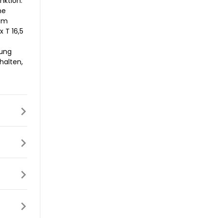
nktion.
ne
nem
 T 16,5
rung
halten,