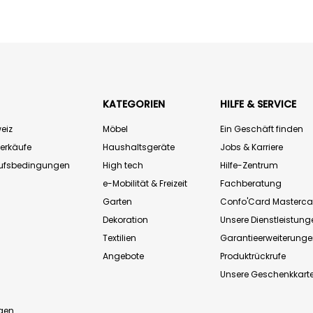
KATEGORIEN
HILFE & SERVICE
eiz
Möbel
Ein Geschäft finden
Verkäufe
Haushaltsgeräte
Jobs & Karriere
aufsbedingungen
High tech
Hilfe-Zentrum
e-Mobilität & Freizeit
Fachberatung
Garten
Confo'Card Masterca
Dekoration
Unsere Dienstleistung
Textilien
Garantieerweiterung
Angebote
Produktrückrufe
Unsere Geschenkkart
n
gen