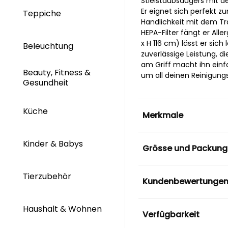
Stielstaubsaugers mit d
Er eignet sich perfekt 
Teppiche
Handlichkeit mit dem Tr
HEPA-Filter fängt er All
x H 116 cm) lässt er sic
Beleuchtung
zuverlässige Leistung, 
am Griff macht ihn einf
Beauty, Fitness &
um all deinen Reinigung
Gesundheit
Küche
Merkmale
Kinder & Babys
Grösse und Packung
Tierzubehör
Kundenbewertunge
Haushalt & Wohnen
Verfügbarkeit