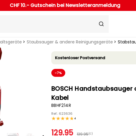
CHF 10.- Gutschein bei Newsletteranmeldung
haltsgeräte
Staubsauger & andere Reinigungsgeräte
Stabsta
Kostenloser Postversand
-7%
BOSCH Handstaubsauger 
Kabel
BBHF214R
Ref.: 623636
4
129.95
139.95
(C)