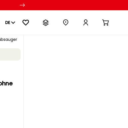
DE
ubsauger
ohne