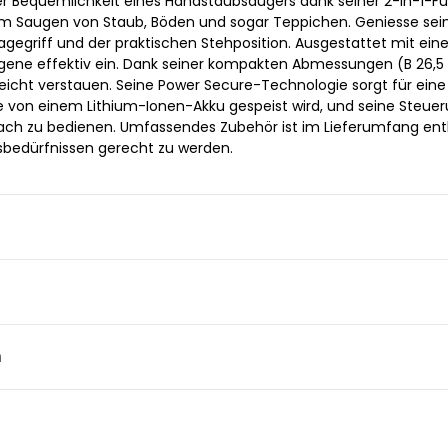
er Bequemlichkeit eines Handstaubsaugers dank seiner 2-in-1-Fu
zum Saugen von Staub, Böden und sogar Teppichen. Geniesse sei
agegriff und der praktischen Stehposition. Ausgestattet mit ei
ergene effektiv ein. Dank seiner kompakten Abmessungen (B 26,5 x
h leicht verstauen. Seine Power Secure-Technologie sorgt für eine
die von einem Lithium-Ionen-Akku gespeist wird, und seine Steue
ach zu bedienen. Umfassendes Zubehör ist im Lieferumfang ent
sbedürfnissen gerecht zu werden.
n