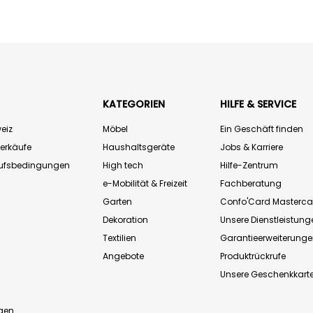
KATEGORIEN
HILFE & SERVICE
eiz
Möbel
Ein Geschäft finden
Verkäufe
Haushaltsgeräte
Jobs & Karriere
aufsbedingungen
High tech
Hilfe-Zentrum
e-Mobilität & Freizeit
Fachberatung
Garten
Confo'Card Masterca
Dekoration
Unsere Dienstleistung
Textilien
Garantieerweiterung
Angebote
Produktrückrufe
Unsere Geschenkkart
n
gen