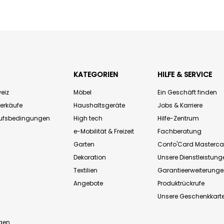
KATEGORIEN
HILFE & SERVICE
eiz
Möbel
Ein Geschäft finden
Verkäufe
Haushaltsgeräte
Jobs & Karriere
aufsbedingungen
High tech
Hilfe-Zentrum
e-Mobilität & Freizeit
Fachberatung
Garten
Confo'Card Masterca
Dekoration
Unsere Dienstleistung
Textilien
Garantieerweiterung
Angebote
Produktrückrufe
Unsere Geschenkkart
n
gen