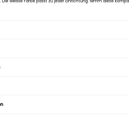
. Die weisse Farbe passt zu jeder Einrichtung. Nimm diese komp
n
en