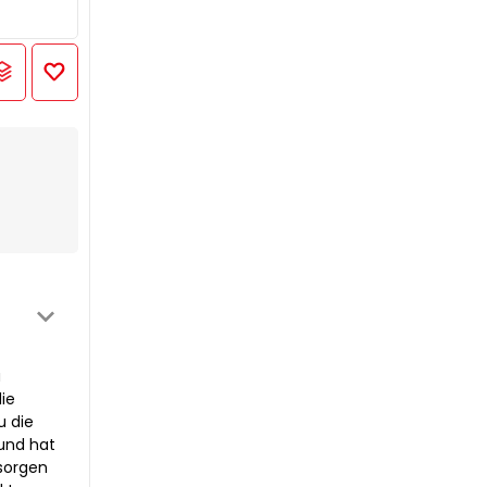
u
die
u die
und hat
 sorgen