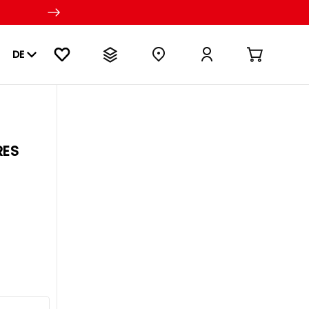
DE
RES