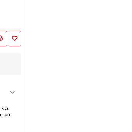
nk zu
diesem