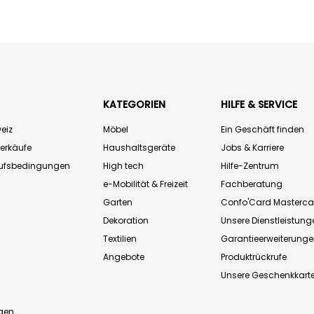
KATEGORIEN
HILFE & SERVICE
eiz
Möbel
Ein Geschäft finden
Verkäufe
Haushaltsgeräte
Jobs & Karriere
aufsbedingungen
High tech
Hilfe-Zentrum
e-Mobilität & Freizeit
Fachberatung
Garten
Confo'Card Masterca
Dekoration
Unsere Dienstleistung
Textilien
Garantieerweiterung
Angebote
Produktrückrufe
Unsere Geschenkkart
n
gen