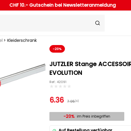
CHF 10.- Gutschein bei Newsletteranmeldung
el
Kleiderschrank
-20%
JUTZLER Stange ACCESSOI
EVOLUTION
Ref.: 42091
6.36
7.95
(A)
-20%
im Preis inbegriffen
Auf Bestellung verfügbar