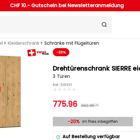
CHF 10.- Gutschein bei Newsletteranmeldung
el
Kleiderschrank
Schränke mit Flügeltüren
-20%
Drehtürenschrank SIERRE e
3 Türen
Ref.: 515931
775.96
969.95
(A)
-20%
im Preis inbegriffen
Auf Bestellung verfügbar