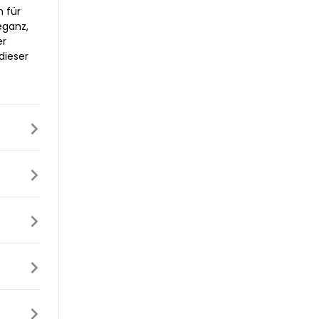
n für
eganz,
er
dieser