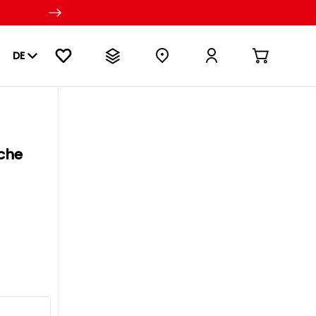
DE
iche