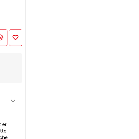
t er
tte
iche