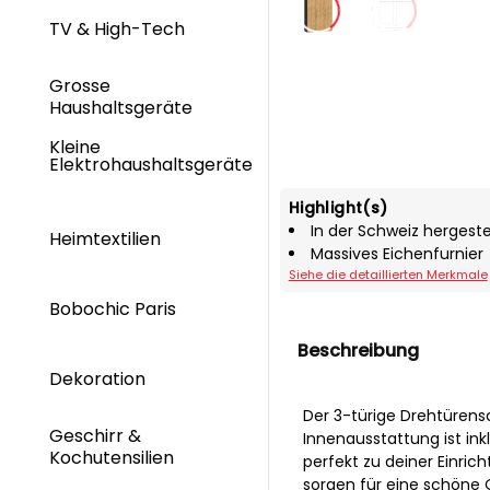
TV & High-Tech
Grosse
Haushaltsgeräte
Kleine
Elektrohaushaltsgeräte
Highlight(s)
In der Schweiz hergeste
Heimtextilien
Massives Eichenfurnier
Siehe die detaillierten Merkmale
Bobochic Paris
Beschreibung
Dekoration
Der 3-türige Drehtürensc
Geschirr &
Innenausstattung ist inkl
Kochutensilien
perfekt zu deiner Einric
sorgen für eine schöne O