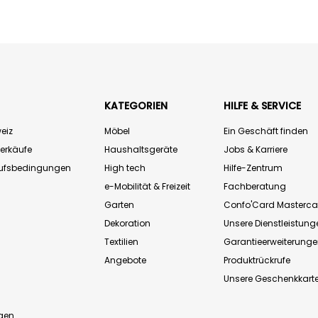
KATEGORIEN
HILFE & SERVICE
eiz
Möbel
Ein Geschäft finden
Verkäufe
Haushaltsgeräte
Jobs & Karriere
aufsbedingungen
High tech
Hilfe-Zentrum
e-Mobilität & Freizeit
Fachberatung
Garten
Confo'Card Masterca
Dekoration
Unsere Dienstleistung
Textilien
Garantieerweiterung
Angebote
Produktrückrufe
Unsere Geschenkkart
n
gen