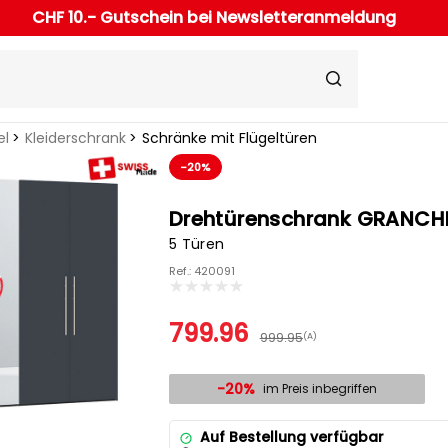
CHF 10.- Gutschein bei Newsletteranmeldung
el
Kleiderschrank
Schränke mit Flügeltüren
-20%
Drehtürenschrank GRANCH
5 Türen
Ref.: 420091
799.96
999.95
(A)
-20%
im Preis inbegriffen
Auf Bestellung verfügbar