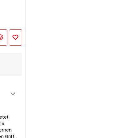
etet
ne
dernen
 Griff.