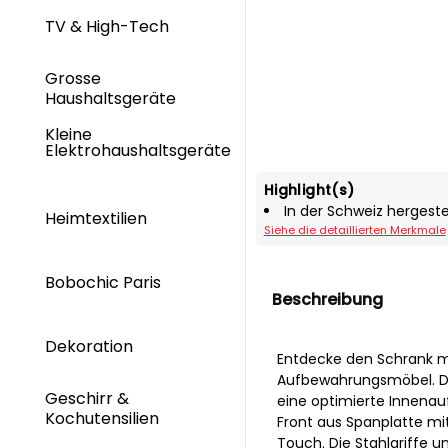
TV & High-Tech
Grosse
Haushaltsgeräte
Kleine
Elektrohaushaltsgeräte
Highlight(s)
In der Schweiz hergeste
Heimtextilien
Siehe die detaillierten Merkmale
Bobochic Paris
Beschreibung
Dekoration
Entdecke den Schrank mi
Aufbewahrungsmöbel. Dies
Geschirr &
eine optimierte Innenauf
Kochutensilien
Front aus Spanplatte mi
Touch. Die Stahlgriffe u