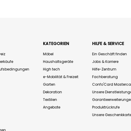
KATEGORIEN
HILFE & SERVICE
eiz
Möbel
Ein Geschäft finden
Verkäufe
Haushaltsgeräte
Jobs & Karriere
aufsbedingungen
High tech
Hilfe-Zentrum
e-Mobilität & Freizeit
Fachberatung
Garten
Confo'Card Masterca
Dekoration
Unsere Dienstleistung
Textilien
Garantieerweiterung
Angebote
Produktrückrufe
Unsere Geschenkkart
n
gen