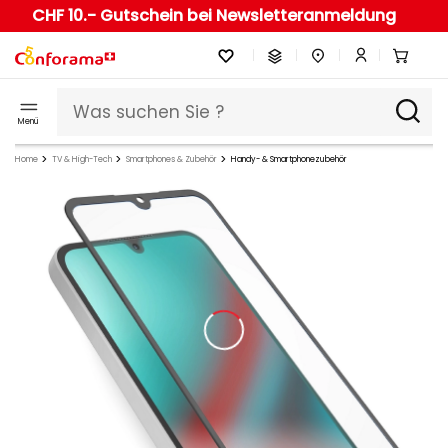
CHF 10.- Gutschein bei Newsletteranmeldung
Menü
Home
TV & High-Tech
Smartphones & Zubehör
Handy- & Smartphonezubehör