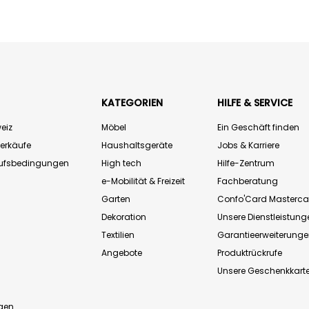
KATEGORIEN
HILFE & SERVICE
eiz
Möbel
Ein Geschäft finden
Verkäufe
Haushaltsgeräte
Jobs & Karriere
aufsbedingungen
High tech
Hilfe-Zentrum
e-Mobilität & Freizeit
Fachberatung
Garten
Confo'Card Masterca
Dekoration
Unsere Dienstleistung
Textilien
Garantieerweiterung
Angebote
Produktrückrufe
Unsere Geschenkkart
n
gen