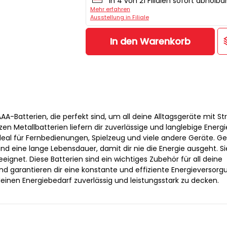
In 4 von 21 Filialen sofort abholba
Mehr erfahren
Ausstellung in Filiale
In den Warenkorb
A-Batterien, die perfekt sind, um all deine Alltagsgeräte mit S
en Metallbatterien liefern dir zuverlässige und langlebige Energie
deal für Fernbedienungen, Spielzeug und viele andere Geräte. G
nd eine lange Lebensdauer, damit dir nie die Energie ausgeht. Si
eeignet. Diese Batterien sind ein wichtiges Zubehör für all deine
d garantieren dir eine konstante und effiziente Energieversorgu
einen Energiebedarf zuverlässig und leistungsstark zu decken.