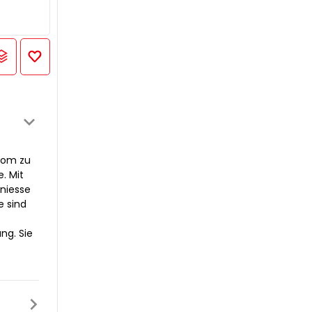
r
trom zu
. Mit
eniesse
e sind
ng. Sie