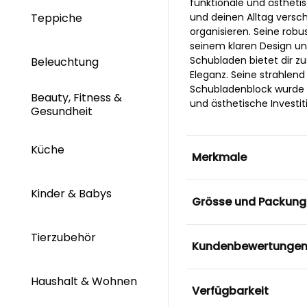
funktionale und ästheti
Teppiche
und deinen Alltag versch
organisieren. Seine robu
seinem klaren Design und
Schubladen bietet dir z
Beleuchtung
Eleganz. Seine strahlend
Schubladenblock wurde e
Beauty, Fitness &
und ästhetische Investit
Gesundheit
Küche
Merkmale
Kinder & Babys
Grösse und Packung
Tierzubehör
Kundenbewertunge
Haushalt & Wohnen
Verfügbarkeit