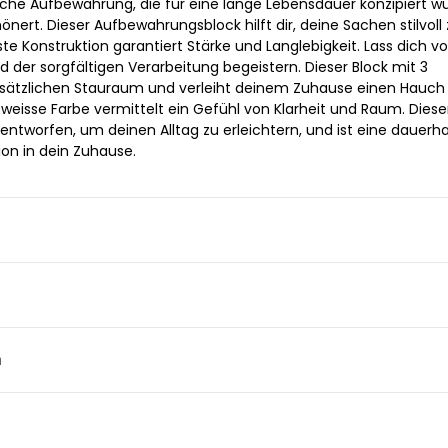
sche Aufbewahrung, die für eine lange Lebensdauer konzipiert w
önert. Dieser Aufbewahrungsblock hilft dir, deine Sachen stilvoll 
ste Konstruktion garantiert Stärke und Langlebigkeit. Lass dich v
 der sorgfältigen Verarbeitung begeistern. Dieser Block mit 3
usätzlichen Stauraum und verleiht deinem Zuhause einen Hauch
 weisse Farbe vermittelt ein Gefühl von Klarheit und Raum. Diese
ntworfen, um deinen Alltag zu erleichtern, und ist eine dauerh
ion in dein Zuhause.
n