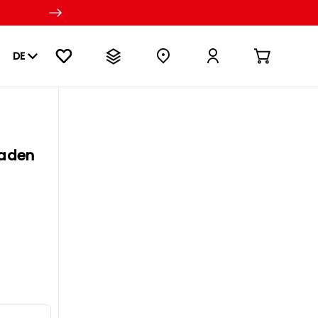
DE
laden