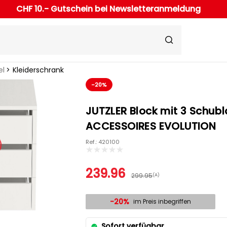
CHF 10.- Gutschein bei Newsletteranmeldung
el
Kleiderschrank
-20%
JUTZLER Block mit 3 Schub
ACCESSOIRES EVOLUTION
Ref.: 420100
239.96
299.95
(A)
-20%
im Preis inbegriffen
Sofort verfügbar