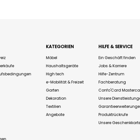
KATEGORIEN
HILFE & SERVICE
eiz
Möbel
Ein Geschäft finden
Verkäufe
Haushaltsgeräte
Jobs & Karriere
aufsbedingungen
High tech
Hilfe-Zentrum
e-Mobilität & Freizeit
Fachberatung
Garten
Confo'Card Masterca
Dekoration
Unsere Dienstleistung
Textilien
Garantieerweiterung
Angebote
Produktrückrufe
Unsere Geschenkkart
n
gen