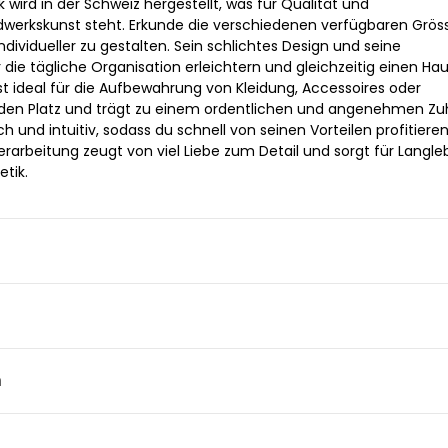
k wird in der Schweiz hergestellt, was für Qualität und
werkskunst steht. Erkunde die verschiedenen verfügbaren Grös
ividueller zu gestalten. Sein schlichtes Design und seine
r die tägliche Organisation erleichtern und gleichzeitig einen H
 ist ideal für die Aufbewahrung von Kleidung, Accessoires oder
den Platz und trägt zu einem ordentlichen und angenehmen Z
ch und intuitiv, sodass du schnell von seinen Vorteilen profitiere
Verarbeitung zeugt von viel Liebe zum Detail und sorgt für Langleb
tik.
n