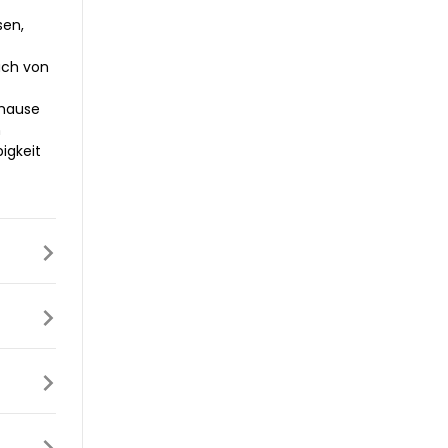
sen,
auch von
uhause
n
igkeit