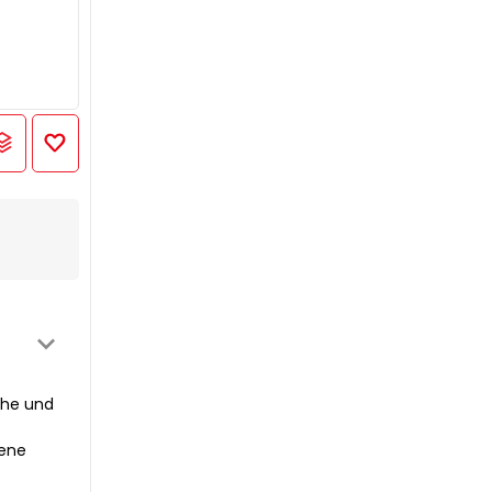
che und
dene