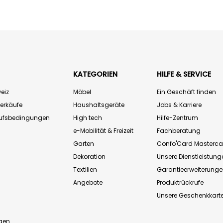
KATEGORIEN
HILFE & SERVICE
eiz
Möbel
Ein Geschäft finden
Verkäufe
Haushaltsgeräte
Jobs & Karriere
aufsbedingungen
High tech
Hilfe-Zentrum
e-Mobilität & Freizeit
Fachberatung
Garten
Confo'Card Masterca
Dekoration
Unsere Dienstleistung
Textilien
Garantieerweiterung
Angebote
Produktrückrufe
Unsere Geschenkkart
n
gen