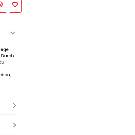
lege
. Durch
du
haben,