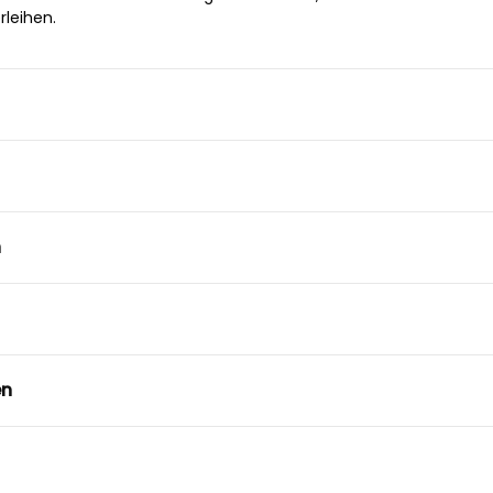
rleihen.
n
en