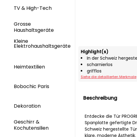
TV & High-Tech
Grosse
Haushaltsgeräte
Kleine
Elektrohaushaltsgeräte
Highlight(s)
In der Schweiz hergeste
scharnierlos
Heimtextilien
grifflos
Siehe die detaillierten Merkmale
Bobochic Paris
Beschreibung
Dekoration
Entdecke die Tür PROGRE
Geschirr &
Spanplatte gefertigte Dr
Kochutensilien
Schweiz hergestellte Tü
klare, moderne Ästheti