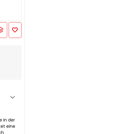
e in der
tet eine
ch