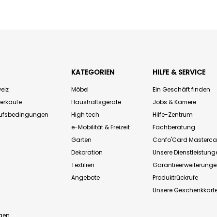
KATEGORIEN
HILFE & SERVICE
eiz
Möbel
Ein Geschäft finden
Verkäufe
Haushaltsgeräte
Jobs & Karriere
aufsbedingungen
High tech
Hilfe-Zentrum
e-Mobilität & Freizeit
Fachberatung
Garten
Confo'Card Masterca
Dekoration
Unsere Dienstleistung
Textilien
Garantieerweiterung
Angebote
Produktrückrufe
Unsere Geschenkkart
n
gen