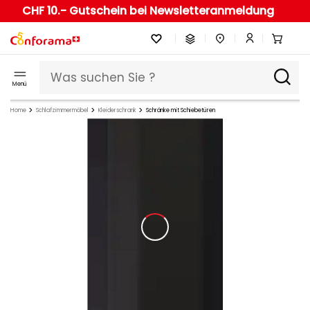
CHF 10.- Gutschein bei Newsletteranmeldung
Menü
Home
Schlafzimmermöbel
Kleiderschrank
Schränke mit Schiebetüren