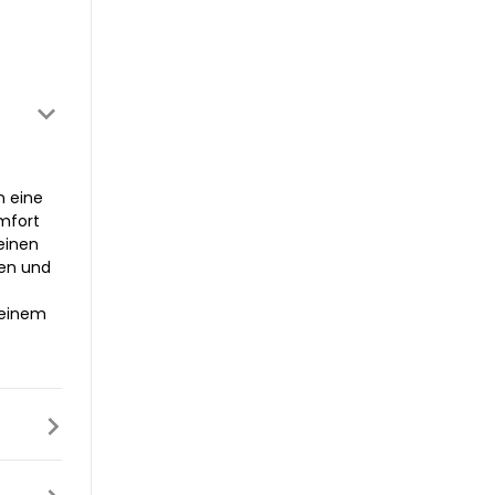
n eine
mfort
einen
ten und
 einem