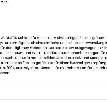
braun
AUGUSTIN Schlafsofa mit seinem einzigartigen Stil aus grünem
System ermöglicht dir eine einfache und schnelle Umwandlung i
l für den täglichen Gebrauch. Geniesse einen ausgewogenen Ko
aus PU-Schaum und Watte. Die Füsse aus Buchenholz sorgen für 
n Touch. Das Sofa hat ein solides Gestell aus Holz und Spanplat
onisierten Faserflocken gefüllt, die für einen kuscheligen Empfang
ht zu 100% aus Polyester. Dieses Sofa mit hohem Komfort ist mit
rsehen.