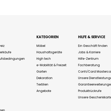
KATEGORIEN
HILFE & SERVICE
eiz
Möbel
Ein Geschäft finden
Verkäufe
Haushaltsgeräte
Jobs & Karriere
aufsbedingungen
High tech
Hilfe-Zentrum
e-Mobilität & Freizeit
Fachberatung
Garten
Confo'Card Masterca
Dekoration
Unsere Dienstleistung
Textilien
Garantieerweiterung
Angebote
Produktrückrufe
Unsere Geschenkkart
n
gen