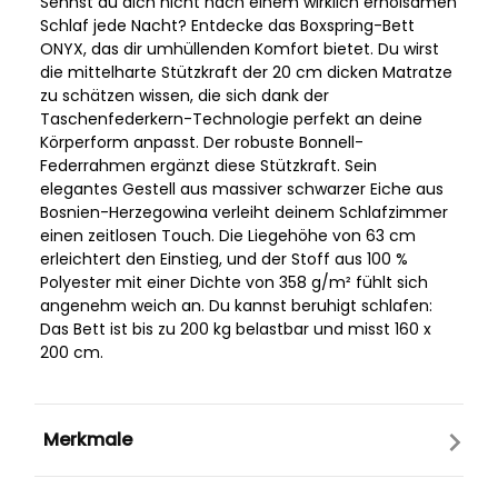
Sehnst du dich nicht nach einem wirklich erholsamen
Schlaf jede Nacht? Entdecke das Boxspring-Bett
ONYX, das dir umhüllenden Komfort bietet. Du wirst
die mittelharte Stützkraft der 20 cm dicken Matratze
zu schätzen wissen, die sich dank der
Taschenfederkern-Technologie perfekt an deine
Körperform anpasst. Der robuste Bonnell-
Federrahmen ergänzt diese Stützkraft. Sein
elegantes Gestell aus massiver schwarzer Eiche aus
Bosnien-Herzegowina verleiht deinem Schlafzimmer
einen zeitlosen Touch. Die Liegehöhe von 63 cm
erleichtert den Einstieg, und der Stoff aus 100 %
Polyester mit einer Dichte von 358 g/m² fühlt sich
angenehm weich an. Du kannst beruhigt schlafen:
Das Bett ist bis zu 200 kg belastbar und misst 160 x
200 cm.
Merkmale