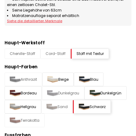
einen zeitlosen Chalet-Stil.
Seine Liegehöhe von 63cm
Matratzenauflage separat erhältlich
Siehe die detaillierten Merkmale
Haupt-Werkstoff
Chenille-Stoff
Cord-Stoff
Stoff mit Textur
Haupt-Farben
Anthrazit
Beige
Blau
Bordeau
Dunkelgrau
Dunkelgrün
Hellgrau
Sand
Schwarz
Terrakotta
Fussfarben