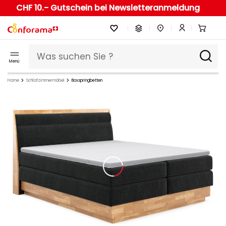
CHF 10.- Gutschein bei Newsletteranmeldung
Menü
Home
Schlafzimmermöbel
Boxspringbetten