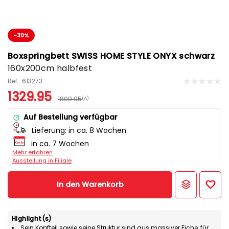
-30%
Boxspringbett SWISS HOME STYLE ONYX schwarz
160x200cm halbfest
Ref.: 613273
1329.95
1899.95
(A)
Auf Bestellung verfügbar
Lieferung:
in ca. 8 Wochen
in ca. 7 Wochen
Mehr erfahren
Ausstellung in Filiale
In den Warenkorb
Highlight(s)
Sein Kopfteil sowie seine Struktur sind aus massiver Eiche, für